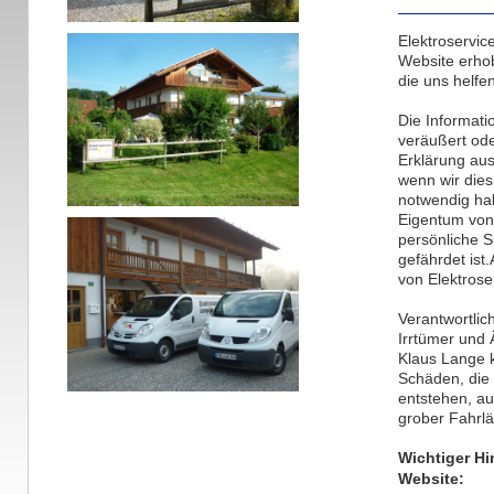
Elektroservic
Website erho
die uns helfe
Die Informati
veräußert ode
Erklärung aus
wenn wir dies
notwendig hal
Eigentum von
persönliche S
gefährdet ist
von Elektrose
Verantwortlic
Irrtümer und
Klaus Lange k
Schäden, die 
entstehen, au
grober Fahrlä
Wichtiger Hi
Website: