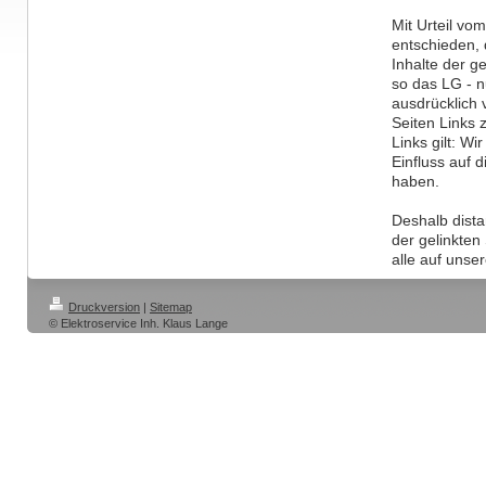
Mit Urteil vo
entschieden, 
Inhalte der ge
so das LG - 
ausdrücklich 
Seiten Links 
Links gilt: W
Einfluss auf d
haben.
Deshalb dista
der gelinkten 
alle auf unse
Druckversion
|
Sitemap
© Elektroservice Inh. Klaus Lange